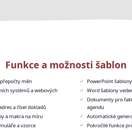
Funkce a možnosti šablon
 přepočty měn
PowerPoint šablony
čních systémů a webových
Word šablony veden
Dokumenty pro faktu
adres a čísel dokladů
agendu
y a makra na míru
Automatické generov
muláře a vzorce
Pokročilé funkce pr