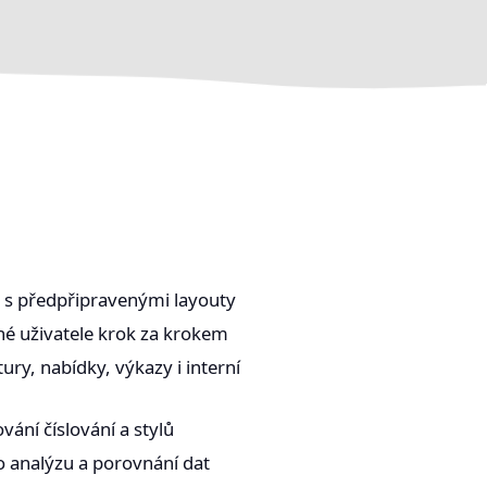
 s předpřipravenými layouty
é uživatele krok za krokem
ry, nabídky, výkazy i interní
ání číslování a stylů
o analýzu a porovnání dat