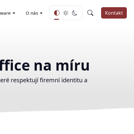
Kontakt
tware
O nás
ffice na míru
ré respektují firemní identitu a