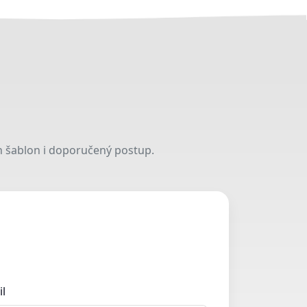
 šablon i doporučený postup.
il