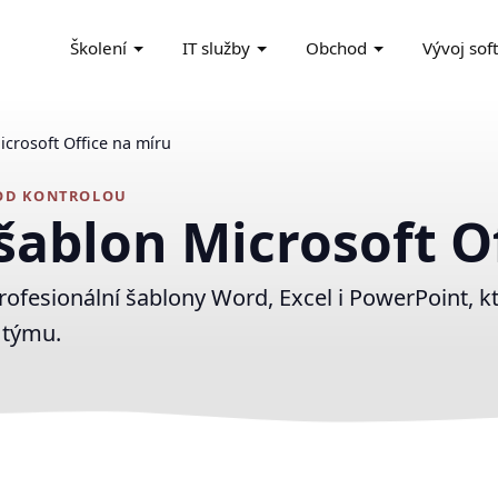
Školení
IT služby
Obchod
Vývoj sof
crosoft Office na míru
OD KONTROLOU
šablon Microsoft O
ofesionální šablony Word, Excel i PowerPoint, kte
 týmu.