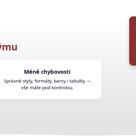
Na
týmu
Méně chybovosti
Správné styly, formáty, barvy i tabulky —
vše máte pod kontrolou.