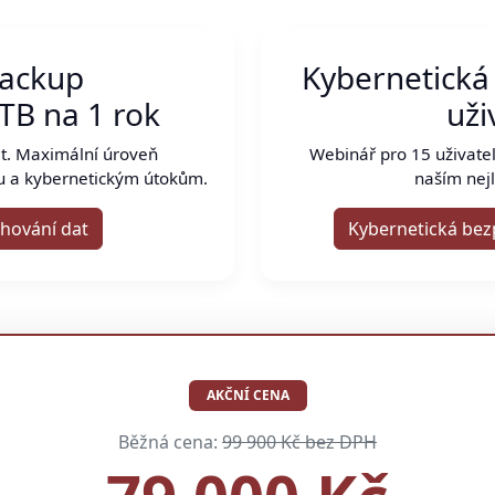
Backup
Kybernetická
TB na 1 rok
uži
t. Maximální úroveň
Webinář pro 15 uživatel
u a kybernetickým útokům.
naším nejl
hování dat
Kybernetická bez
AKČNÍ CENA
Běžná cena:
99 900 Kč bez DPH