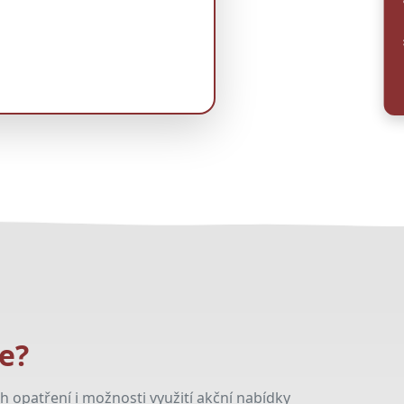
Na
e?
 opatření i možnosti využití akční nabídky