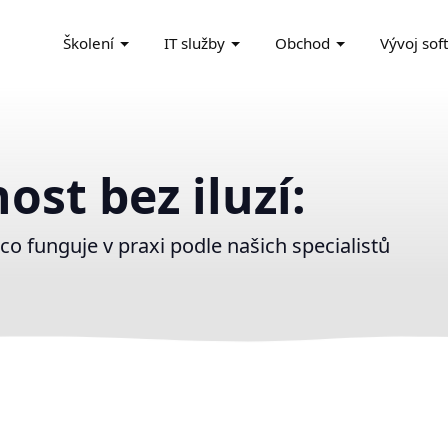
Školení
IT služby
Obchod
Vývoj sof
ost bez iluzí:
 co funguje v praxi podle našich specialistů