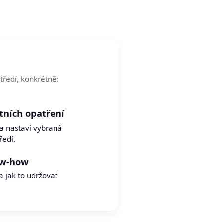
tředí, konkrétně:
ních opatření
 a nastaví vybraná
ředí.
ow-how
a jak to udržovat